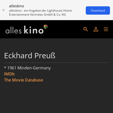
alleskino
alleskino - ein Angebot der Lighthouse Home
Download
Entertainment Vertriebs GmbH & Co. KG
Eckhard Preuß
* 1961 Minden-Germany
IMDb
The Movie Database