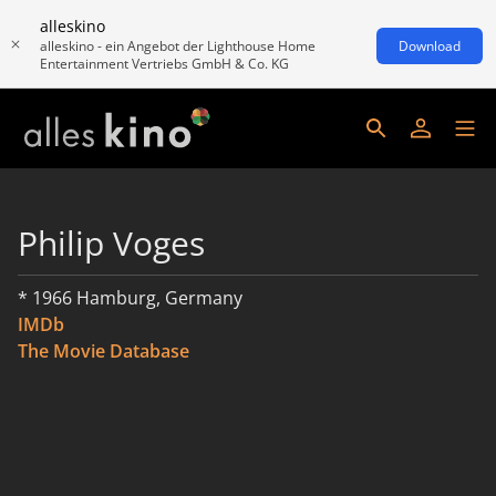
alleskino
alleskino - ein Angebot der Lighthouse Home
Download
Entertainment Vertriebs GmbH & Co. KG
Philip Voges
* 1966 Hamburg, Germany
IMDb
The Movie Database