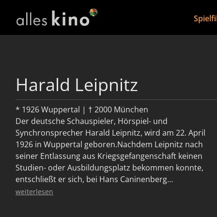
Spielf
Harald Leipnitz
* 1926 Wuppertal | † 2000 München
Der deutsche Schauspieler, Hörspiel- und
Synchronsprecher Harald Leipnitz, wird am 22. April
1926 in Wuppertal geboren.Nachdem Leipnitz nach
seiner Entlassung aus Kriegsgefangenschaft keinen
Studien- oder Ausbildungsplatz bekommen konnte,
entschließt er sich, bei Hans Caninenberg
Schauspielunterricht zu nehmen und gibt 1948 sein
weiterlesen
Debüt an den Wupperthaler Bühnen. In den frühen
1960er Jahren folgten dann Engagements am