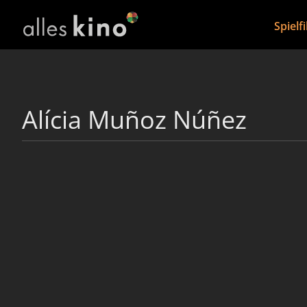
Spielf
Alícia Muñoz Núñez