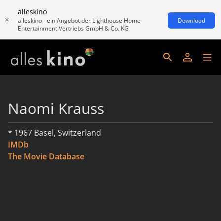
alleskino
alleskino - ein Angebot der Lighthouse Home
Download
Entertainment Vertriebs GmbH & Co. KG
Naomi Krauss
* 1967 Basel, Switzerland
IMDb
The Movie Database