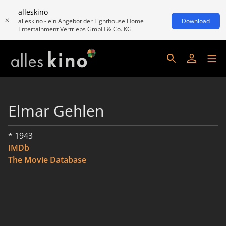
alleskino
alleskino - ein Angebot der Lighthouse Home
Download
Entertainment Vertriebs GmbH & Co. KG
Elmar Gehlen
* 1943
IMDb
The Movie Database