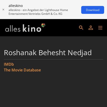
alleskino
alleskino - ein Angebot der Lighthouse Home
Download
Entertainment Vertriebs GmbH & Co. KG
Roshanak Behesht Nedjad
IMDb
The Movie Database