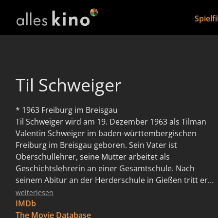
Spielf
Til Schweiger
* 1963 Freiburg im Breisgau
Til Schweiger wird am 19. Dezember 1963 als Tilman
Valentin Schweiger im baden-württembergischen
Freiburg im Breisgau geboren. Sein Vater ist
Oberschullehrer, seine Mutter arbeitet als
Geschichtslehrerin an einer Gesamtschule. Nach
seinem Abitur an der Herderschule in Gießen tritt er
seinen Wehrdienst an, verweigert ihn jedoch während
weiterlesen
der Grundausbildung, wird als Zivildienstleistender
IMDb
anerkannt und in einem Gießener Krankenhaus
The Movie Database