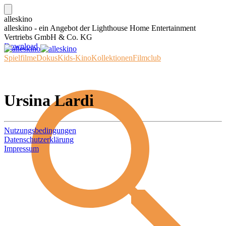
alleskino
alleskino - ein Angebot der Lighthouse Home Entertainment
Vertriebs GmbH & Co. KG
Download
Spielfilme
Dokus
Kids-Kino
Kollektionen
Filmclub
Ursina Lardi
Nutzungsbedingungen
Datenschutzerklärung
Impressum