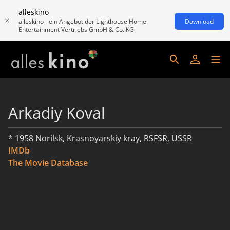
alleskino
alleskino - ein Angebot der Lighthouse Home
Download
Entertainment Vertriebs GmbH & Co. KG
Arkadiy Koval
* 1958 Norilsk, Krasnoyarskiy kray, RSFSR, USSR
IMDb
The Movie Database