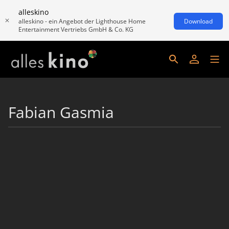
alleskino
alleskino - ein Angebot der Lighthouse Home
Download
Entertainment Vertriebs GmbH & Co. KG
Fabian Gasmia