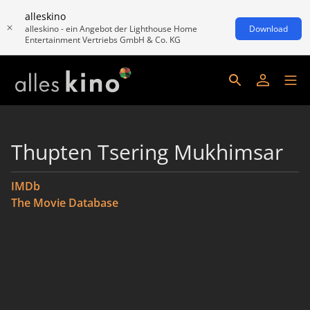
alleskino
alleskino - ein Angebot der Lighthouse Home
Download
Entertainment Vertriebs GmbH & Co. KG
Thupten Tsering Mukhimsar
IMDb
The Movie Database