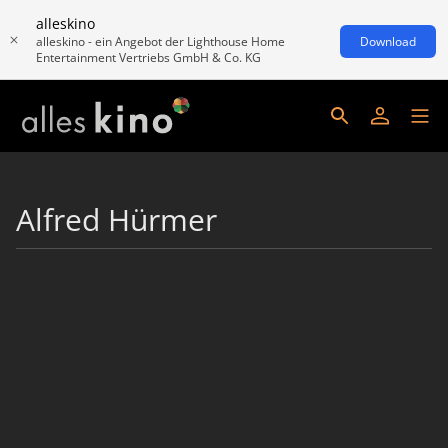
alleskino
alleskino - ein Angebot der Lighthouse Home
Download
Entertainment Vertriebs GmbH & Co. KG
Alfred Hürmer