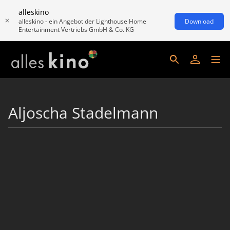
alleskino
alleskino - ein Angebot der Lighthouse Home
Download
Entertainment Vertriebs GmbH & Co. KG
Aljoscha Stadelmann