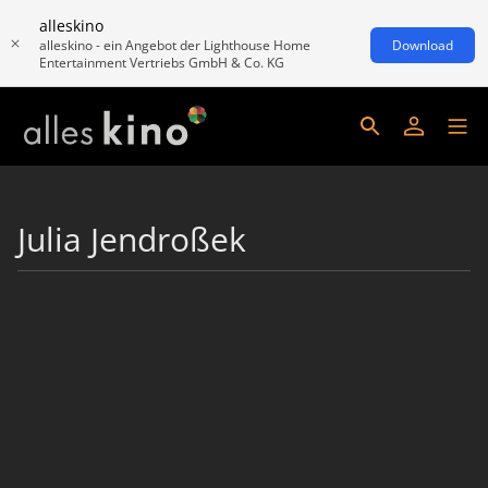
alleskino
alleskino - ein Angebot der Lighthouse Home
Download
Entertainment Vertriebs GmbH & Co. KG
Julia Jendroßek