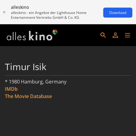
alleskino
alleskino - ein Angebot der Lighthouse Home
Download
Entertainment Vertriebs GmbH & Co. KG
Timur Isik
* 1980 Hamburg, Germany
IMDb
The Movie Database