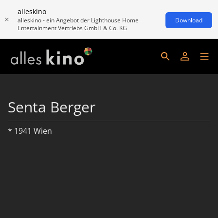
alleskino
alleskino - ein Angebot der Lighthouse Home
Download
Entertainment Vertriebs GmbH & Co. KG
Senta Berger
* 1941 Wien