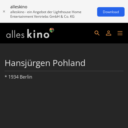
alleskino
alleskino - ein Angebot der Lighthouse Home
Download
Entertainment Vertriebs GmbH & Co. KG
Hansjürgen Pohland
* 1934 Berlin