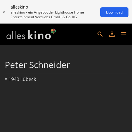
alleskino
alleskino - ein Angebot der Lighthouse Home
Download
Entertainment Vertriebs GmbH & Co. KG
Peter Schneider
* 1940 Lübeck