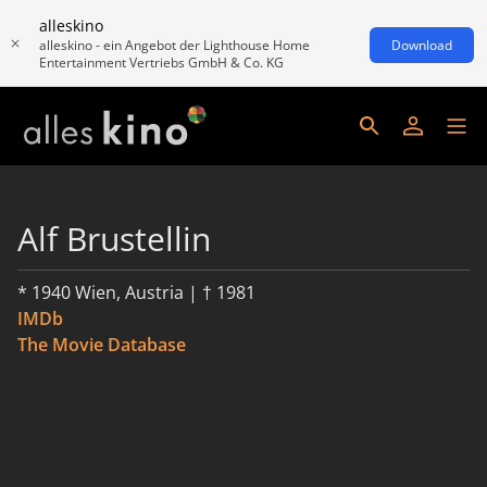
alleskino
alleskino - ein Angebot der Lighthouse Home
Download
Entertainment Vertriebs GmbH & Co. KG
Alf Brustellin
* 1940 Wien, Austria | † 1981
IMDb
The Movie Database