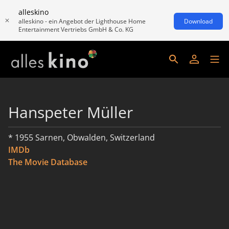
alleskino
alleskino - ein Angebot der Lighthouse Home
Download
Entertainment Vertriebs GmbH & Co. KG
Hanspeter Müller
* 1955 Sarnen, Obwalden, Switzerland
IMDb
The Movie Database