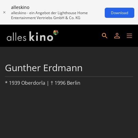
alleskino
alleskino - ein Angebot der Lighthouse Home
Download
Entertainment Vertriebs GmbH & Co. KG
Gunther Erdmann
* 1939 Oberdorla | † 1996 Berlin