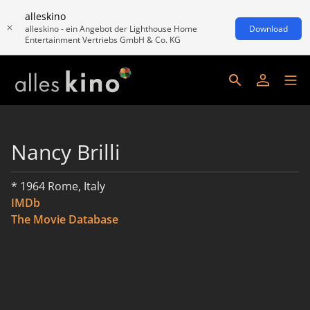
alleskino
alleskino - ein Angebot der Lighthouse Home
Download
Entertainment Vertriebs GmbH & Co. KG
Nancy Brilli
* 1964 Rome, Italy
IMDb
The Movie Database