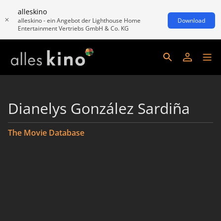
alleskino
alleskino - ein Angebot der Lighthouse Home
Download
Entertainment Vertriebs GmbH & Co. KG
Dianelys González Sardiña
The Movie Database