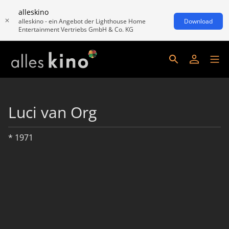
alleskino
alleskino - ein Angebot der Lighthouse Home
Download
Entertainment Vertriebs GmbH & Co. KG
Luci van Org
* 1971