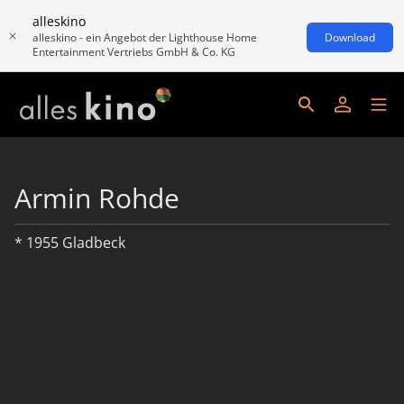
alleskino
alleskino - ein Angebot der Lighthouse Home
Download
Entertainment Vertriebs GmbH & Co. KG
Armin Rohde
* 1955 Gladbeck