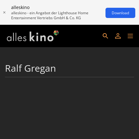
alleskino
alleskino - ein Angebot der Lighthouse Home
Download
Entertainment Vertriebs GmbH & Co. KG
Ralf Gregan