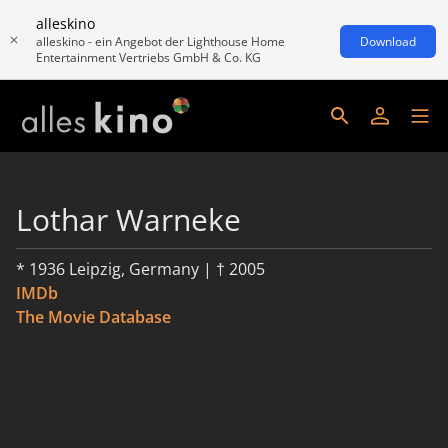
alleskino
alleskino - ein Angebot der Lighthouse Home
Download
Entertainment Vertriebs GmbH & Co. KG
Lothar Warneke
* 1936 Leipzig, Germany | † 2005
IMDb
The Movie Database