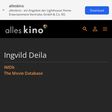
alleskino
alleskino - ein Angebot der Lighthouse Home
Download
Entertainment Vertriebs GmbH & Co. KG
Ingvild Deila
IMDb
The Movie Database