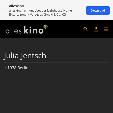
alleskino
alleskino - ein Angebot der Lighthouse Home
Download
Entertainment Vertriebs GmbH & Co. KG
Julia Jentsch
* 1978 Berlin