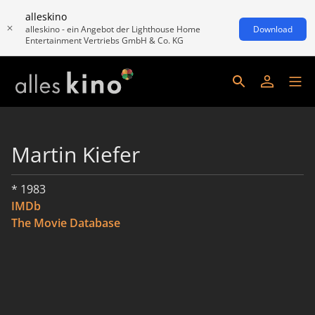
alleskino
alleskino - ein Angebot der Lighthouse Home
Download
Entertainment Vertriebs GmbH & Co. KG
Martin Kiefer
* 1983
IMDb
The Movie Database