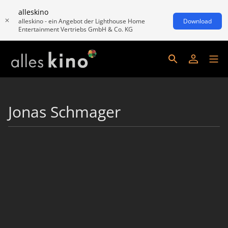
alleskino
alleskino - ein Angebot der Lighthouse Home
Download
Entertainment Vertriebs GmbH & Co. KG
Jonas Schmager