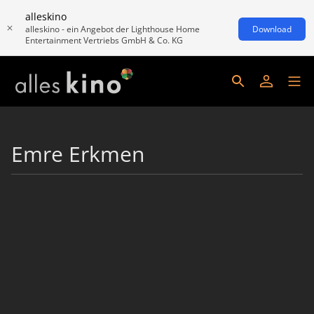
alleskino
alleskino - ein Angebot der Lighthouse Home
Download
Entertainment Vertriebs GmbH & Co. KG
Emre Erkmen