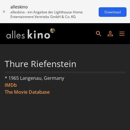
alleskino
alleskino - ein Angebot der Lighthouse Home
Download
Entertainment Vertriebs GmbH & Co. KG
Thure Riefenstein
* 1965 Langenau, Germany
IMDb
The Movie Database