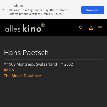
alleskino
alleskino - ein Angebot der Lighthouse Home
Download
Entertainment Vertriebs GmbH & Co. KG
Hans Paetsch
* 1909 Montreux, Switzerland | † 2002
IMDb
The Movie Database