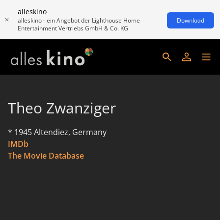
alleskino
alleskino - ein Angebot der Lighthouse Home
Download
Entertainment Vertriebs GmbH & Co. KG
Theo Zwanziger
* 1945 Altendiez, Germany
IMDb
The Movie Database