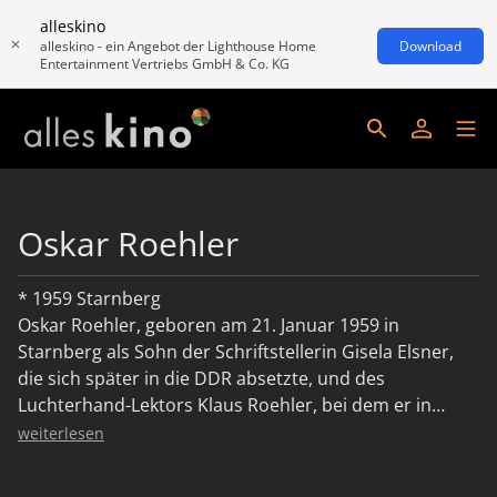
alleskino
alleskino - ein Angebot der Lighthouse Home
Download
Entertainment Vertriebs GmbH & Co. KG
Oskar Roehler
* 1959 Starnberg
Oskar Roehler, geboren am 21. Januar 1959 in
Starnberg als Sohn der Schriftstellerin Gisela Elsner,
die sich später in die DDR absetzte, und des
Luchterhand-Lektors Klaus Roehler, bei dem er in
Berlin aufwuchs.Ab Anfang der 1980er Jahre war
weiterlesen
Roehler als Schriftsteller tätig und veröffentlichte 1984
den Erzählband "Abschnappuniversum". Er schrieb