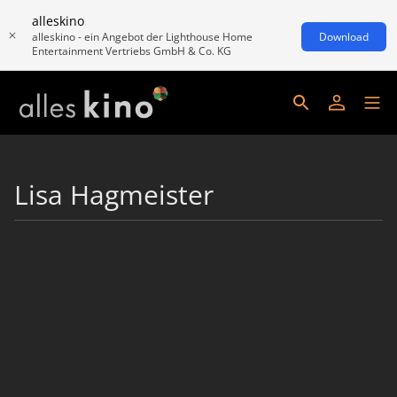
alleskino
alleskino - ein Angebot der Lighthouse Home
Download
Entertainment Vertriebs GmbH & Co. KG
Lisa Hagmeister