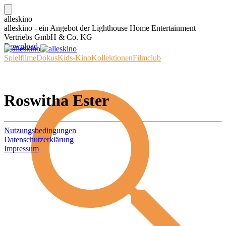
alleskino
alleskino - ein Angebot der Lighthouse Home Entertainment
Vertriebs GmbH & Co. KG
Download
Spielfilme
Dokus
Kids-Kino
Kollektionen
Filmclub
Roswitha Ester
Nutzungsbedingungen
Datenschutzerklärung
Impressum