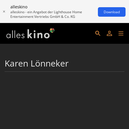
alleskino
alleskino - ein Angebot der Lighthouse Home
Download
Entertainment Vertriebs GmbH & Co. KG
Karen Lönneker