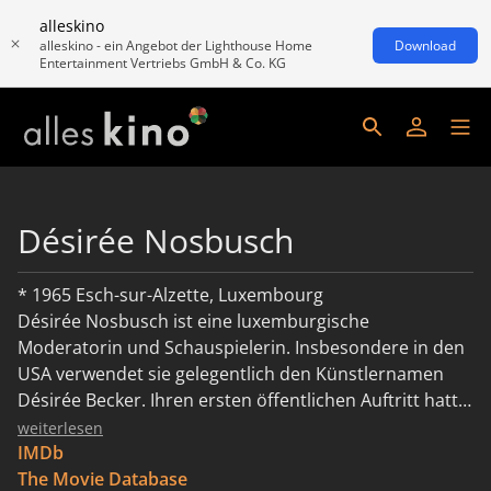
alleskino
alleskino - ein Angebot der Lighthouse Home
Download
Entertainment Vertriebs GmbH & Co. KG
Désirée Nosbusch
* 1965 Esch-sur-Alzette, Luxembourg
Désirée Nosbusch ist eine luxemburgische
Moderatorin und Schauspielerin. Insbesondere in den
USA verwendet sie gelegentlich den Künstlernamen
Désirée Becker. Ihren ersten öffentlichen Auftritt hatte
Nosbusch 1977 im Alter von zwölf Jahren als
weiterlesen
Radiomoderatorin bei Radio Luxemburg. Als
IMDb
Kindermoderatorin für die ARD berichtete sie
The Movie Database