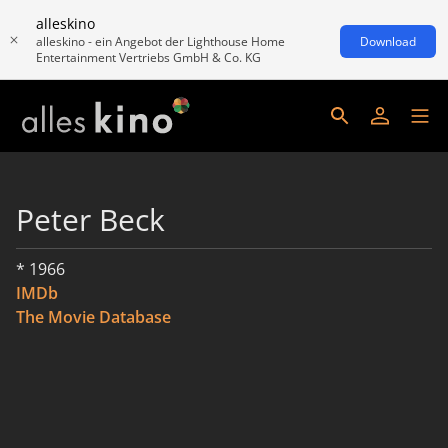
alleskino
alleskino - ein Angebot der Lighthouse Home
Download
Entertainment Vertriebs GmbH & Co. KG
Peter Beck
* 1966
IMDb
The Movie Database