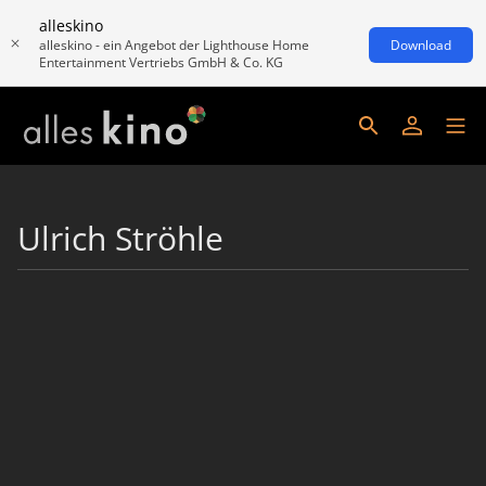
alleskino
alleskino - ein Angebot der Lighthouse Home
Download
Entertainment Vertriebs GmbH & Co. KG
Ulrich Ströhle