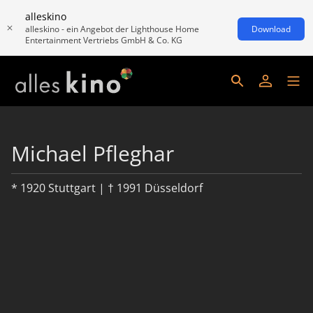
alleskino
alleskino - ein Angebot der Lighthouse Home
Download
Entertainment Vertriebs GmbH & Co. KG
Michael Pfleghar
* 1920 Stuttgart | † 1991 Düsseldorf