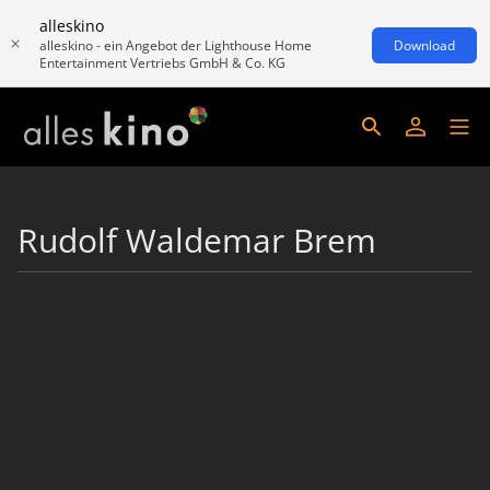
alleskino
alleskino - ein Angebot der Lighthouse Home
Download
Entertainment Vertriebs GmbH & Co. KG
Rudolf Waldemar Brem