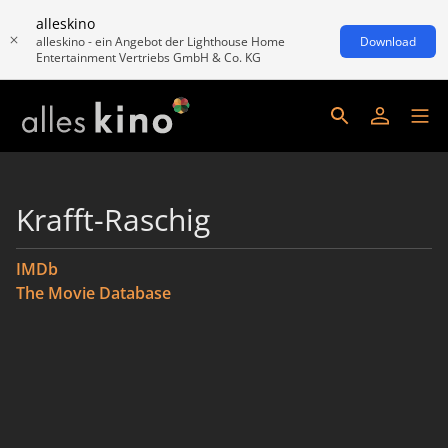
alleskino
alleskino - ein Angebot der Lighthouse Home
Download
Entertainment Vertriebs GmbH & Co. KG
Krafft-Raschig
IMDb
The Movie Database