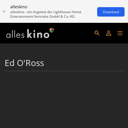
alleskino
alleskino - ein Angebot der Lighthouse Home
Download
Entertainment Vertriebs GmbH & Co. KG
Ed O'Ross