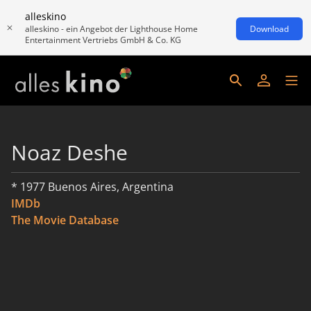
alleskino
alleskino - ein Angebot der Lighthouse Home
Download
Entertainment Vertriebs GmbH & Co. KG
Noaz Deshe
* 1977 Buenos Aires, Argentina
IMDb
The Movie Database