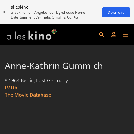
alleskino
alleskino - ein Angebot der Lighthouse Home
Download
Entertainment Vertriebs GmbH & Co. KG
Anne-Kathrin Gummich
* 1964 Berlin, East Germany
IMDb
The Movie Database