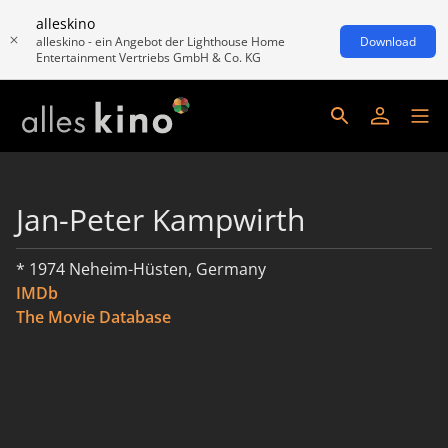
alleskino
alleskino - ein Angebot der Lighthouse Home
Download
Entertainment Vertriebs GmbH & Co. KG
Jan-Peter Kampwirth
* 1974 Neheim-Hüsten, Germany
IMDb
The Movie Database